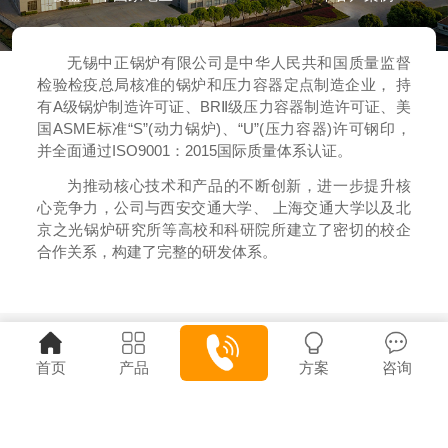
无锡中正锅炉有限公司是中华人民共和国质量监督
检验检疫总局核准的锅炉和压力容器定点制造企业， 持
有A级锅炉制造许可证、BRⅡ级压力容器制造许可证、美
国ASME标准“S”(动力锅炉)、“U”(压力容器)许可钢印，
并全面通过ISO9001：2015国际质量体系认证。
为推动核心技术和产品的不断创新，进一步提升核
心竞争力，公司与西安交通大学、 上海交通大学以及北
京之光锅炉研究所等高校和科研院所建立了密切的校企
合作关系，构建了完整的研发体系。
首页
产品
方案
咨询
联系我们
7x24小时服务热线
点击拨打
13506151202 13506151202