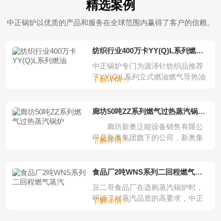
精选案例
中正锅炉以优质的产品和服务在全球范围内赢得了客户的信赖。
纺织行业400万卡YY(Q)L系列燃油燃气立
中正锅炉专门为源泽针纺织品推荐
了YY(Q)L系列立式燃油燃气导热油
了解详情
锅炉。中正...
廊坊50吨ZZ系列燃气过热蒸汽锅炉项目
廊坊新奥泛能设备销售有限公
司是新奥集团旗下的公司，新奥集
了解详情
团是一家集完...
食品厂2吨WNS系列二回程燃气蒸汽锅炉
豆二哥食品厂在选购蒸汽锅炉时，
明确了对蒸汽品质的高要求，中正
了解详情
锅炉根据客户的...